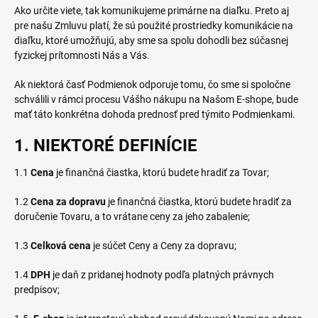
Ako určite viete, tak komunikujeme primárne na diaľku. Preto aj
pre našu Zmluvu platí, že sú použité prostriedky komunikácie na
diaľku, ktoré umožňujú, aby sme sa spolu dohodli bez súčasnej
fyzickej prítomnosti Nás a Vás.
Ak niektorá časť Podmienok odporuje tomu, čo sme si spoločne
schválili v rámci procesu Vášho nákupu na Našom E-shope, bude
mať táto konkrétna dohoda prednosť pred týmito Podmienkami.
1. NIEKTORÉ DEFINÍCIE
1.1
Cena
je finančná čiastka, ktorú budete hradiť za Tovar;
1.2
Cena za dopravu
je finančná čiastka, ktorú budete hradiť za
doručenie Tovaru, a to vrátane ceny za jeho zabalenie;
1.3
Celková cena
je súčet Ceny a Ceny za dopravu;
1.4
DPH
je daň z pridanej hodnoty podľa platných právnych
predpisov;