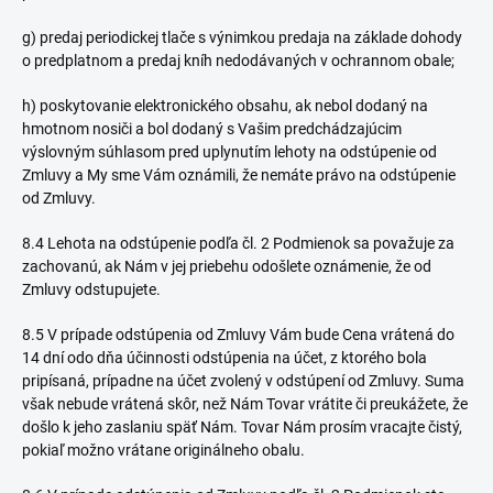
g) predaj periodickej tlače s výnimkou predaja na základe dohody
o predplatnom a predaj kníh nedodávaných v ochrannom obale;
h) poskytovanie elektronického obsahu, ak nebol dodaný na
hmotnom nosiči a bol dodaný s Vašim predchádzajúcim
výslovným súhlasom pred uplynutím lehoty na odstúpenie od
Zmluvy a My sme Vám oznámili, že nemáte právo na odstúpenie
od Zmluvy.
8.4 Lehota na odstúpenie podľa čl. 2 Podmienok sa považuje za
zachovanú, ak Nám v jej priebehu odošlete oznámenie, že od
Zmluvy odstupujete.
8.5 V prípade odstúpenia od Zmluvy Vám bude Cena vrátená do
14 dní odo dňa účinnosti odstúpenia na účet, z ktorého bola
pripísaná, prípadne na účet zvolený v odstúpení od Zmluvy. Suma
však nebude vrátená skôr, než Nám Tovar vrátite či preukážete, že
došlo k jeho zaslaniu späť Nám. Tovar Nám prosím vracajte čistý,
pokiaľ možno vrátane originálneho obalu.