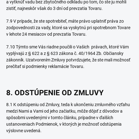
a vytknúť vadu bez zbytočného odkladu po tom, čo ste ju mohli
zistiť, najneskôr však do 3 dní od prevzatia Tovaru.
7.9 V prípade, že ste spotrebiteľ, máte právo uplatniť práva zo
zodpovednosti za vady, ktoré sa vyskytnú pri spotrebnom Tovare
v lehote 24 mesiacov od prevzatia Tovaru.
7.10 Týmto sme Vás riadne poučili o Vašich právach, ktoré Vám
vyplývajú z § 622 a z § 623 zákona č. 40/1964 Zb. Občiansky
zákonník. Uzatvorením Zmluvy potvrdzujete, že ste mali možnosť
prečítať si podmienky reklamácie Tovaru.
8. ODSTÚPENIE OD ZMLUVY
8.1 K odstúpeniu od Zmluvy, teda k ukončeniu zmluvného vzťahu
medzi Nami a Vami od jeho začiatku, môže dôjsť z dôvodov a
spôsobmi uvedenými v tomto článku, prípadne v ďalších
ustanoveniach Podmienok, v ktorých je možnosť odstúpenia
výslovne uvedená.