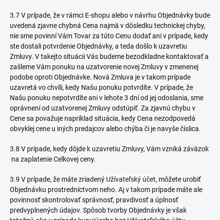
3.7 V prípade, že v rámci E-shopu alebo v návrhu Objednávky bude
uvedená zjavne chybná Cena najmä v dôsledku technickej chyby,
nie sme povinní Vám Tovar za túto Cenu dodať ani v prípade, kedy
ste dostali potvrdenie Objednávky, a teda došlo k uzavretiu
Zmluvy. V takejto situácii Vás budeme bezodkladne kontaktovať a
zašleme Vám ponuku na uzatvorenie novej Zmluvy v zmenenej
podobe oproti Objednávke. Nová Zmluva je v takom prípade
uzavretá vo chvíli, kedy Našu ponuku potvrdíte. V prípade, že
Našu ponuku nepotvrdíte ani v lehote 3 dní od jej odoslania, sme
oprávnení od uzatvorenej Zmluvy odstúpiť. Za zjavnú chybu v
Cene sa považuje napríklad situácia, kedy Cena nezodpovedá
obvyklej cene u iných predajcov alebo chýba či je navyše číslica.
3.8 V prípade, kedy dôjde k uzavretiu Zmluvy, Vám vzniká záväzok
na zaplatenie Celkovej ceny.
3.9 V prípade, že máte zriadený
Užívateľský účet
, môžete urobiť
Objednávku prostredníctvom neho. Aj v takom prípade máte ale
povinnosť skontrolovať správnosť, pravdivosť a úplnosť
predvyplnených údajov. Spôsob tvorby Objednávky je však