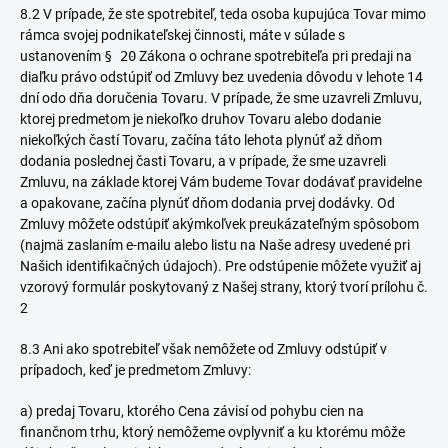
8.2 V prípade, že ste spotrebiteľ, teda osoba kupujúca Tovar mimo
rámca svojej podnikateľskej činnosti, máte v súlade s
ustanovením
§ 20
Zákona o ochrane spotrebiteľa pri predaji na
diaľku právo odstúpiť od Zmluvy bez uvedenia dôvodu v lehote 14
dní odo dňa doručenia Tovaru. V prípade, že sme uzavreli Zmluvu,
ktorej predmetom je niekoľko druhov Tovaru alebo dodanie
niekoľkých častí Tovaru, začína táto lehota plynúť až dňom
dodania poslednej časti Tovaru, a v prípade, že sme uzavreli
Zmluvu, na základe ktorej Vám budeme Tovar dodávať pravidelne
a opakovane, začína plynúť dňom dodania prvej dodávky. Od
Zmluvy môžete odstúpiť akýmkoľvek preukázateľným spôsobom
(najmä zaslaním e-mailu alebo listu na Naše adresy uvedené pri
Našich identifikačných údajoch). Pre odstúpenie môžete využiť aj
vzorový formulár poskytovaný z Našej strany, ktorý tvorí prílohu č.
2
8.3 Ani ako spotrebiteľ však nemôžete od Zmluvy odstúpiť v
prípadoch, keď je predmetom Zmluvy:
a) predaj Tovaru, ktorého Cena závisí od pohybu cien na
finančnom trhu, ktorý nemôžeme ovplyvniť a ku ktorému
môže