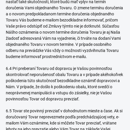
nastať také skutočnosti, ktoré budú mať vplyv na termín
doručenia Vami objednaného Tovaru. O zmene termínu doručenia
a o novom predpokladanom termíne doručenia objednaného
Tovaru Vás budeme e-mailom bezodkladne informovať, pričom
Vaše právo odstúpiť od Zmluvy týmto nie je dotknuté. Súčasťou
Nášho oznámenia o novom termíne doručenia Tovaru je aj Naša
žiadosť adresovaná Vám na vyjadrenie, či trváte na dodaní Vami
objednaného Tovaru v novom termíne. V prípade osobného
odberu na prevádzke Vás vždy o možnosti vyzdvihnutia Tovaru
budeme informovať prostredníctvom e-mailu.
6.4 Pri preberaní Tovaru od dopravcu je Vašou povinnosťou
skontrolovať neporušenosť obalu Tovaru a v prípade akéhokoľvek
poškodenia túto skutočnosť bezodkladne oznámiť dopravcovi a
Nám. V prípade, že došlo k poškodeniu obalu, ktoré svedčí o
neoprávnenej manipulácii a vstupu do zásielky, nie je Vašou
povinnosťou Tovar od dopravcu prevziať.
6.5 Tovar ste povinný prevziať v dohodnutom mieste a čase. Ak si
doručovaný Tovar neprevezmete podľa predchádzajúcej vety, e-
mailom Vám oznámime, kde si môžete Tovar prevziať, vrátane
lehoty na jeho prevzatie alebo Vám Tovar na základe Vašej