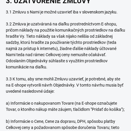
3. UZATVORENIE ZMLUVY
3.1 Zmluvu s Nami je možné uzavrieť iba v
slovenskom jazyku.
3.2 Zmluva je uzatváraná na diaľku prostredníctvom E-shopu,
pričom náklady na použitie komunikačných prostriedkov na diaľku
hradíte Vy. Tieto náklady sa však nijako nelíšia od základnej
sadzby, ktorú hradíte za používanie týchto prostriedkov (teda
najmä za prístup k internetu), žiadne ďalšie náklady účtované
Nami teda nad rámec Celkovej ceny nemusíte očakávať.
Odoslaním Objednávky súhlasíte s využitím prostriedkov
komunikácie na diaľku.
3.3 K tomu, aby sme mohli Zmluvu uzavrieť, je potrebné, aby ste
na E-shope vytvorili návrh Objednávky. V tomto návrhu musia byť
uvedené nasledovné údaje:
a) Informácie o nakupovanom Tovare (na E-shope označujete
Tovar, o ktorého nákup máte záujem, tlačidlom "Pridať do košíka");
b) Informácie o Cene, Cene za dopravu, DPH, spôsobu platby
Celkovej ceny a požadovanom spôsobe doručenia Tovaru; tieto