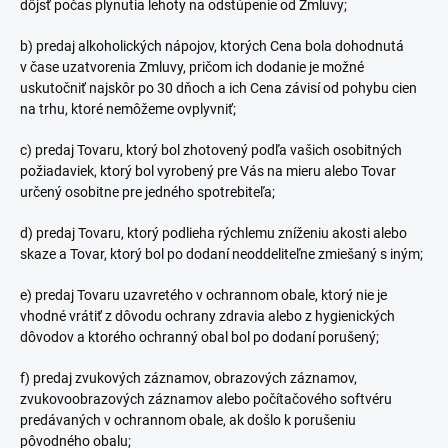
dôjsť počas plynutia lehoty na odstúpenie od Zmluvy;
b) predaj alkoholických nápojov, ktorých Cena bola dohodnutá
v čase uzatvorenia Zmluvy, pričom ich dodanie je možné
uskutočniť najskôr po 30 dňoch a ich Cena závisí od pohybu cien
na trhu, ktoré nemôžeme ovplyvniť;
c) predaj Tovaru, ktorý bol zhotovený podľa vašich osobitných
požiadaviek, ktorý bol vyrobený pre Vás na mieru alebo Tovar
určený osobitne pre jedného spotrebiteľa;
d) predaj Tovaru, ktorý podlieha rýchlemu zníženiu akosti alebo
skaze a Tovar, ktorý bol po dodaní neoddeliteľne zmiešaný s iným;
e) predaj Tovaru uzavretého v ochrannom
obale, ktorý nie je
vhodné vrátiť z dôvodu ochrany zdravia alebo z hygienických
dôvodov a ktorého ochranný obal bol po dodaní porušený;
f) predaj zvukových záznamov, obrazových záznamov,
zvukovoobrazových záznamov alebo počítačového softvéru
predávaných v ochrannom obale, ak došlo k porušeniu
pôvodného obalu;