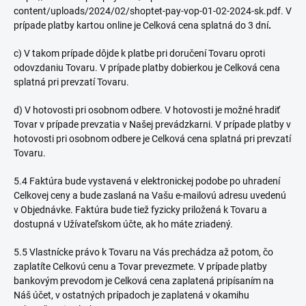
content/uploads/2024/02/shoptet-pay-vop-01-02-2024-sk.pdf. V
prípade platby kartou online je Celková cena splatná do 3 dní
.
c) V takom prípade dôjde k platbe pri doručení Tovaru oproti
odovzdaniu Tovaru. V prípade platby dobierkou je Celková cena
splatná pri prevzatí Tovaru.
d) V hotovosti pri osobnom odbere. V hotovosti je možné hradiť
Tovar v prípade prevzatia v Našej prevádzkarni. V prípade platby v
hotovosti pri osobnom odbere je Celková cena splatná pri prevzatí
Tovaru.
5.4 Faktúra bude vystavená v elektronickej podobe po uhradení
Celkovej ceny a bude zaslaná na Vašu e-mailovú adresu uvedenú
v Objednávke. Faktúra bude tiež fyzicky priložená k Tovaru a
dostupná v Užívateľskom účte, ak ho máte zriadený.
5.5 Vlastnícke právo k Tovaru na Vás prechádza až potom, čo
zaplatíte Celkovú cenu a Tovar prevezmete. V prípade platby
bankovým prevodom je Celková cena zaplatená pripísaním na
Náš účet, v ostatných prípadoch je zaplatená v okamihu