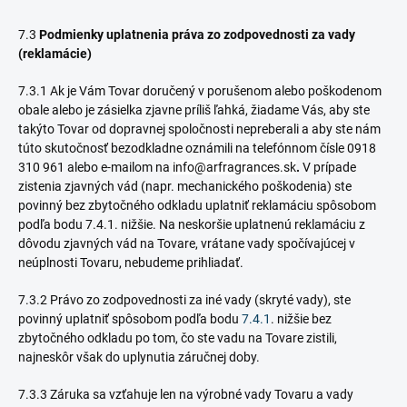
7.3
Podmienky uplatnenia práva zo zodpovednosti za vady
(reklamácie)
7.3.1 Ak je Vám Tovar doručený v porušenom alebo poškodenom
obale alebo je zásielka zjavne príliš ľahká, žiadame Vás, aby ste
takýto Tovar od dopravnej spoločnosti nepreberali a aby ste nám
túto skutočnosť bezodkladne oznámili na telefónnom čísle
0918
310 961
alebo e-mailom na
info@arfragrances.sk
.
V prípade
zistenia zjavných vád (napr. mechanického poškodenia) ste
povinný bez zbytočného odkladu uplatniť reklamáciu spôsobom
podľa bodu 7.4.1. nižšie. Na neskoršie uplatnenú reklamáciu z
dôvodu zjavných vád na Tovare, vrátane vady spočívajúcej v
neúplnosti Tovaru, nebudeme prihliadať.
7.3.2 Právo zo zodpovednosti za iné vady (skryté vady), ste
povinný uplatniť spôsobom podľa bodu
7.4.1
. nižšie bez
zbytočného odkladu po tom, čo ste vadu na Tovare zistili,
najneskôr však do uplynutia záručnej doby.
7.3.3 Záruka sa vzťahuje len na výrobné vady Tovaru a vady