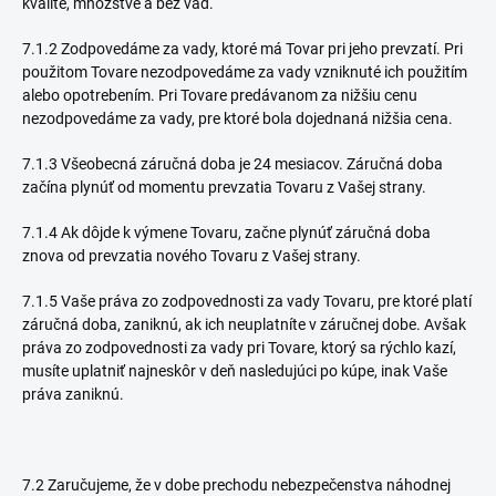
kvalite, množstve a bez vád.
7.1.2 Zodpovedáme za vady, ktoré má Tovar pri jeho prevzatí. Pri
použitom Tovare nezodpovedáme za vady vzniknuté ich použitím
alebo opotrebením. Pri Tovare predávanom za nižšiu cenu
nezodpovedáme za vady, pre ktoré bola dojednaná nižšia cena.
7.1.3 Všeobecná záručná doba je 24 mesiacov. Záručná doba
začína plynúť od momentu prevzatia Tovaru z Vašej strany.
7.1.4 Ak dôjde k výmene Tovaru, začne plynúť záručná doba
znova od prevzatia nového Tovaru z Vašej strany.
7.1.5 Vaše práva zo zodpovednosti za vady Tovaru, pre ktoré platí
záručná doba, zaniknú, ak ich neuplatníte v záručnej dobe. Avšak
práva zo zodpovednosti za vady pri Tovare, ktorý sa rýchlo kazí,
musíte uplatniť najneskôr v deň nasledujúci po kúpe, inak Vaše
práva zaniknú.
7.2 Zaručujeme, že v dobe prechodu nebezpečenstva náhodnej