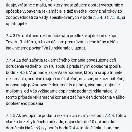
údaje, vrátane e-mailu, na ktorý mate záujem dostať vyrozumie o
spôsobe vybavenia reklamácie, a tiež uveďte, ktorý z nárokov zo
zodpovednosti za vady, špecifikovaných v bode
7.5.4
. až
7.5.8
., si
uplatňujete.
7.4.3 Pri uplatnení reklamácie nám predložte aj doklad o kúpe
Tovaru (faktúru), a to za účelom preukázania jeho kúpy u Nás,
inak nie sme povinní Vašu reklamáciu uznať.
7.4.4 Za deň začatia reklamačného konania považujeme deň
doručenia vadného Tovaru spolu s príslušnými dokladmi (podľa
bodu
7.4.3
). V prípade, ak je Vaše podanie, ktorým si uplatňujete
reklamáciu, neúplné (najmä nečitateľné, nejasné, nezrozumiteľné,
neobsahuje požadované dokumenty a pod.), písomne, najmä e-
mailom si od Vás
vyžiadame doplnenie podanej reklamácie. V
tomto prípade reklamačné konanie začína v deň doručenia Vášho
doplneného podania.
7.4.5 Ak nedoplníte podanú reklamáciu v zmysle bodu
7.4.4
. tohto
článku bez zbytočného odkladu, najneskôr do 10 dní odo dňa
doručenia Našej výzvy podľa bodu
7.4.4
tohto článku, budeme