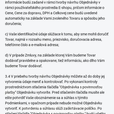
informácie budú zadané v rámci tvorby návrhu Objednávky v
rámci používateľského prostredia E-shopu, pričom informácie o
Cene, Cene za dopravu, DPH a Celkovej cene budú uvedené
automaticky na základe Vami zvoleného Tovaru a spôsobu jeho
doručenia;
c) Vaše identifikačné údaje slúžiace k tomu, aby sme mohli doručiť
Tovar, najmä v rozsahu meno, priezvisko, doručovacia adresa,
telefónne číslo a e-mailová adresa;
d) V prípade Zmluvy, na základe ktorej Vám budeme Tovar
dodávať pravidelne a opakovane, tiež informáciu, ako dlho Vám
budeme Tovar dodávať.
3.4 V priebehu tvorby návrhu Objednávky môžete až do doby jej
vytvorenia údaje meniť a kontrolovať. Po vykonaní kontroly
prostredníctvom stlačenia tlačidla
"Objednávka s povinnosťou
platby"
Objednávku vytvoríte. Pred stlačením tlačidla musíte ale
ešte potvrdiť Vaše oboznámenie sa a súhlas s týmito
Podmienkami, v opačnom prípade nebude možné Objednávku
vytvoriť.
K potvrdeniu a súhlasu slúži zaškrtávacie políčko
. Po
stlačení tlačidla "
Objednávka s povinnosťou platby
" budú všetky