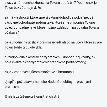
skazy a náhodného zhoršenia Tovaru podľa čl. 7 Podmienok je
Tovar bez vád, najmä, že:
a) má vlastnosti, ktoré sme si s Vami dohodli, a pokiaľ neboli
výslovne dohodnuté, potom také, ktoré sme pri popise Tovaru
uviedli, prípadne také, ktoré možno vzhľadom na povahu Tovaru
očakávať;
b) je vhodný na účely, ktoré sme uviedli alebo na účely, ktoré sú pre
Tovar tohto typu obvyklé;
c) zodpovedá akosti alebo vyhotoveniu dohodnutej vzorky, ak
bola kvalita alebo vyhotovenie stanovené podľa vzorky;
d) je v zodpovedajúcom množstve a hmotnosti;
e) spĺňa požiadavky na neho kladené osobitnými právnymi
predpismi;
f) nie je zaťažené právami tretích strán.