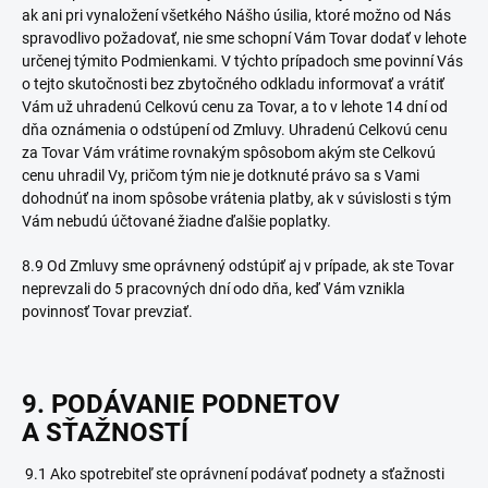
ak ani pri vynaložení všetkého Nášho úsilia, ktoré možno od Nás
spravodlivo požadovať, nie sme schopní Vám Tovar dodať v lehote
určenej týmito Podmienkami. V týchto prípadoch sme povinní Vás
o tejto skutočnosti bez zbytočného odkladu informovať a vrátiť
Vám už uhradenú Celkovú cenu za Tovar, a to v lehote 14 dní od
dňa oznámenia o odstúpení od Zmluvy. Uhradenú Celkovú cenu
za Tovar Vám vrátime rovnakým spôsobom akým ste Celkovú
cenu uhradil Vy, pričom tým nie je dotknuté právo sa s Vami
dohodnúť na inom spôsobe vrátenia platby, ak v súvislosti s tým
Vám nebudú účtované žiadne ďalšie poplatky.
8.9 Od Zmluvy sme oprávnený odstúpiť aj v prípade, ak ste Tovar
neprevzali do 5 pracovných dní odo dňa, keď Vám vznikla
povinnosť Tovar prevziať.
9. PODÁVANIE PODNETOV
A SŤAŽNOSTÍ
9.1 Ako spotrebiteľ ste oprávnení podávať podnety a sťažnosti