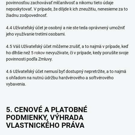
povinnosťou zachovávať mlčanlivosť a nikomu tieto údaje
neposkytovať. V prípade, že dôjde k ich zneužitiu, nenesieme za to
žiadnu zodpovednosť.
4.4 Užívateľský účet je osobný a nie ste teda oprávnený umožniť
jeho využívanie tretími osobami.
4.5 Váš Užívateľský účet môžeme zrušiť, a to najmä v prípade, keď
ho dlhšie než
5 rokov
nevyužívate, či v prípade, kedy porušíte svoje
povinnosti podľa Zmluvy.
4.6 Užívateľský účet nemusí byť dostupný nepretržite, a to najmä
s ohľadom na nutnú údržbu hardvérového a softvérového
vybavenia.
5. CENOVÉ A PLATOBNÉ
PODMIENKY
, VÝHRADA
VLASTNICKÉHO PRÁVA