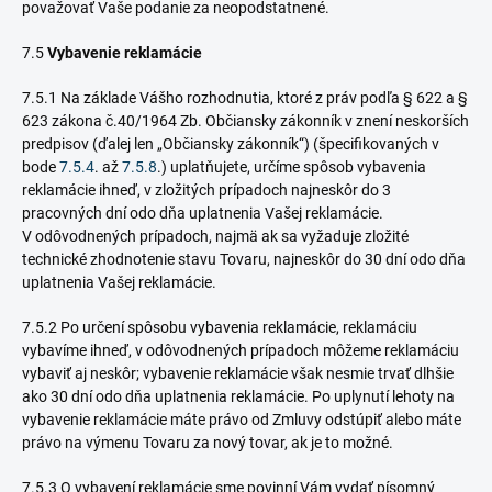
považovať Vaše podanie za neopodstatnené.
7.5
Vybavenie reklamácie
7.5.1 Na základe Vášho rozhodnutia, ktoré z práv podľa § 622 a §
623 zákona č.40/1964 Zb. Občiansky zákonník v znení neskorších
predpisov (ďalej len „Občiansky zákonník“)
(špecifikovaných v
bode
7.5.4
. až
7.5.8
.) uplatňujete, určíme spôsob vybavenia
reklamácie ihneď, v zložitých prípadoch najneskôr do 3
pracovných dní odo dňa uplatnenia Vašej reklamácie.
V odôvodnených prípadoch, najmä ak sa vyžaduje zložité
technické zhodnotenie stavu Tovaru, najneskôr do 30 dní odo dňa
uplatnenia Vašej reklamácie.
7.5.2 Po určení spôsobu vybavenia reklamácie, reklamáciu
vybavíme ihneď, v odôvodnených prípadoch môžeme reklamáciu
vybaviť aj neskôr; vybavenie reklamácie však nesmie trvať dlhšie
ako 30 dní odo dňa uplatnenia reklamácie. Po uplynutí lehoty na
vybavenie reklamácie máte právo od Zmluvy odstúpiť alebo máte
právo na výmenu Tovaru za nový tovar, ak je to možné.
7.5.3 O vybavení reklamácie sme povinní Vám vydať písomný