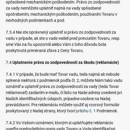
spôsobené mechanickým poškodením. Právo zo zodpovednosti
za vady nemôžete uplatniť najmä na vady spôsobené
opotrebením, mechanickým poškodením, používaním Tovaru v
nevhodných podmienkach a pod.
7.3.4 Nie ste oprávnený uplatniť si právo zo zodpovednosti za
vadu v prípade, ak ste o vade vedeli pred prevzatím Tovaru, resp.
sme Vás na ňu upozornili alebo Vám z toho dôvodu bola
poskytnutá primeraná zľava z Ceny Tovaru.
7.4
Uplatnenie práva zo zodpovednosti za škodu (reklamácie)
7.4.1 V prípade, že bude mať Tovar vadu, teda najmä ak nebude
splnená niektorá z podmienok podľa čl. 2, môžete Nám takú vadu
oznámiť a uplatniť práva zo zodpovednosti za vady (teda Tovar
reklamovať) zaslaním e-mailu, či listu na Naše adresy uvedené pri
Našich identifikačných údajoch, prípadne osobne na Našej
prevádzkarni. Pre reklamáciu môžete využiť aj vzorový formulár
poskytovaný z Našej strany, ktorý tvorí
prílohu č. 1
Podmienok.
7.4.2 Vo Vašom oznámení, ktorým si uplatňujete reklamáciu
uveďte predovšetkým popis vady Tovaru a Vaše identifikačné