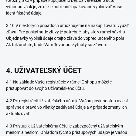
totožný, ako v prípade kupujúceho bez Užívateľského účtu,
výhodou však je, že nie je potrebné opakovane vyplňovať Vaše
identifikačné údaje.
3.10 V niektorých prípadoch umožňujeme na nákup Tovaru využiť
zľavu. Pre poskytnutie zľavy je potrebné, aby ste v rámci návrhu
Objednávky vyplnili údaje o tejto zľave do vopred určeného poľa.
Ak tak urobíte, bude Vám Tovar poskytnutý so zľavou.
4. UŽIVATEĽSKÝ ÚČET
4.1 Na základe Vašej registrácie v rámci E-shopu môžete
pristupovať do svojho Užívateľského účtu.
4.2 Pri registrácii Užívateľského účtu je Vašou povinnosťou uviesť
správne a pravdivo všetky zadávané údaje a v prípade zmeny ich
aktualizovať.
4.3 Prístup k Užívateľskému účtu je zabezpečený užívateľským
menom a heslom. Ohľadom týchto prístupových údajov je Vašou