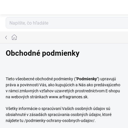
Prejsť
na
obsah
Domov
Obchodné podmienky
Tieto všeobecné obchodné podmienky ("
Podmienky
") upravujú
práva a povinnosti Vás, ako kupujúcich a Nás ako predávajúceho
v rámci zmluvných vzťahov uzavretých prostredníctvom E-shopu
na webových stránkach
www.arfragrances.sk
.
Všetky informácie o spracúvaní Vašich osobných údajov sú
obsiahnuté v zásadách spracúvania osobných údajov, ktoré
nájdete tu /podmienky-ochrany-osobnych-udajov/.