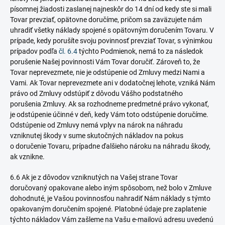
písomnej žiadosti zaslanej najneskôr do 14 dní od kedy ste si mali
Tovar prevziať, opätovne doručíme, pričom sa zaväzujete nám
uhradiť všetky náklady spojené s opätovným doručením Tovaru. V
prípade, kedy porušíte svoju povinnosť prevziať Tovar, s výnimkou
prípadov podľa
čl. 6.4
týchto Podmienok, nemá to za následok
porušenie Našej povinnosti Vám Tovar doručiť. Zároveň to, že
Tovar neprevezmete, nie je odstúpenie od Zmluvy medzi Nami a
Vami. Ak Tovar neprevezmete ani v dodatočnej lehote, vzniká Nám
právo od Zmluvy odstúpiť z dôvodu Vášho podstatného
porušenia Zmluvy. Ak sa rozhodneme predmetné právo vykonať,
je odstúpenie účinné v deň, kedy Vám toto odstúpenie doručíme.
Odstúpenie od Zmluvy nemá vplyv na nárok na náhradu
vzniknutej škody v sume skutočných nákladov na pokus
o doručenie Tovaru,
prípadne ďalšieho nároku na náhradu škody,
ak vznikne.
6.6 Ak je z dôvodov vzniknutých na Vašej strane Tovar
doručovaný opakovane alebo iným spôsobom, než bolo v Zmluve
dohodnuté, je Vašou povinnosťou nahradiť Nám náklady s týmto
opakovaným doručením spojené. Platobné údaje pre zaplatenie
týchto nákladov Vám zašleme na Vašu e-mailovú adresu uvedenú