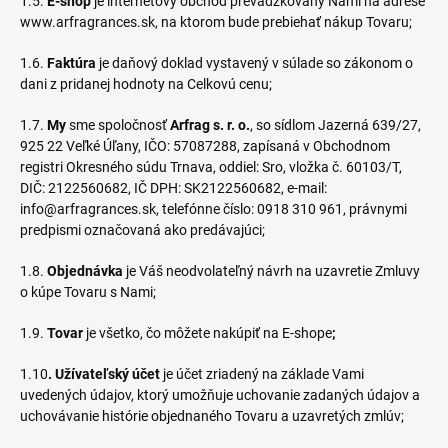
1.5.
E-shop
je internetový obchod prevádzkovaný Nami na adrese
www.arfragrances.sk, na ktorom bude prebiehať nákup Tovaru;
1.6.
Faktúra
je daňový doklad vystavený v súlade so zákonom o
dani z pridanej hodnoty na Celkovú cenu;
1.7.
My
sme spoločnosť
Arfrag s. r. o.
, so sídlom Jazerná 639/27,
925 22 Veľké Úľany, IČO: 57087288, zapísaná v Obchodnom
registri Okresného súdu Trnava, oddiel: Sro, vložka č. 60103/T,
DIČ: 2122560682,
IČ DPH: SK2122560682
, e-mail:
info@arfragrances.sk, telefónne číslo: 0918 310 961, právnymi
predpismi označovaná ako predávajúci;
1.8.
Objednávka
je Váš neodvolateľný návrh na uzavretie Zmluvy
o kúpe Tovaru s Nami;
1.9.
Tovar
je všetko, čo môžete nakúpiť na E-shope
;
1.10
. Užívateľský účet
je účet zriadený na základe Vami
uvedených údajov, ktorý umožňuje uchovanie zadaných údajov a
uchovávanie histórie objednaného Tovaru a uzavretých zmlúv;