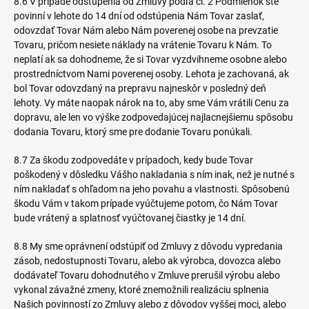
8.6 V prípade odstúpenia od Zmluvy podľa čl. 2 Podmienok ste
povinní v lehote do 14 dní od odstúpenia Nám Tovar zaslať,
odovzdať Tovar Nám alebo Nám poverenej osobe na prevzatie
Tovaru, pričom
nesiete náklady na vrátenie Tovaru k Nám. To
neplatí ak sa dohodneme, že si Tovar vyzdvihneme osobne alebo
prostredníctvom Nami poverenej osoby. Lehota je zachovaná, ak
bol Tovar odovzdaný na prepravu najneskôr v posledný deň
lehoty. Vy máte naopak nárok na to, aby sme Vám vrátili Cenu za
dopravu, ale len vo výške zodpovedajúcej najlacnejšiemu spôsobu
dodania Tovaru, ktorý sme pre dodanie Tovaru ponúkali.
8.7 Za škodu zodpovedáte v prípadoch, kedy bude Tovar
poškodený v dôsledku Vášho nakladania s ním inak, než je nutné s
ním nakladať s ohľadom na jeho povahu a vlastnosti. Spôsobenú
škodu Vám v takom prípade vyúčtujeme potom, čo Nám Tovar
bude vrátený a splatnosť vyúčtovanej čiastky je 14 dní.
8.8 My sme oprávnení odstúpiť od Zmluvy z dôvodu vypredania
zásob, nedostupnosti Tovaru, alebo ak výrobca, dovozca alebo
dodávateľ Tovaru dohodnutého v Zmluve prerušil výrobu alebo
vykonal závažné zmeny, ktoré znemožnili realizáciu splnenia
Našich povinností zo Zmluvy alebo z dôvodov vyššej moci, alebo