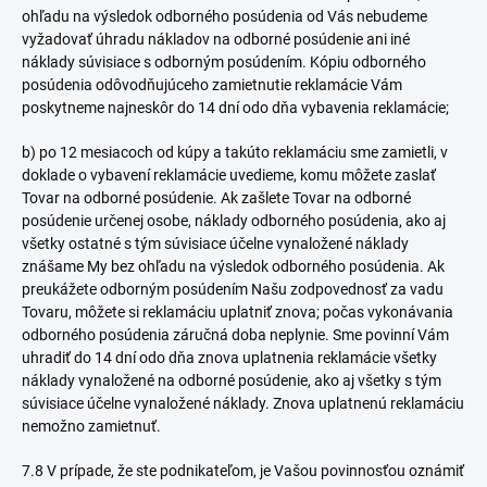
ohľadu na výsledok odborného posúdenia od Vás nebudeme
vyžadovať úhradu nákladov na odborné posúdenie ani iné
náklady súvisiace s odborným posúdením. Kópiu odborného
posúdenia odôvodňujúceho zamietnutie reklamácie Vám
poskytneme najneskôr do 14 dní odo dňa vybavenia reklamácie;
b) po 12 mesiacoch od kúpy a takúto reklamáciu sme zamietli, v
doklade o vybavení reklamácie uvedieme, komu môžete zaslať
Tovar na odborné posúdenie. Ak zašlete Tovar na odborné
posúdenie určenej osobe, náklady odborného posúdenia, ako aj
všetky ostatné s tým súvisiace účelne vynaložené náklady
znášame My bez ohľadu na výsledok odborného posúdenia. Ak
preukážete odborným posúdením Našu zodpovednosť za vadu
Tovaru, môžete si reklamáciu uplatniť znova; počas vykonávania
odborného posúdenia záručná doba neplynie. Sme povinní Vám
uhradiť do 14 dní odo dňa znova uplatnenia reklamácie všetky
náklady vynaložené na odborné posúdenie, ako aj všetky s tým
súvisiace účelne vynaložené náklady. Znova uplatnenú reklamáciu
nemožno zamietnuť.
7.8 V prípade, že ste podnikateľom, je Vašou povinnosťou oznámiť