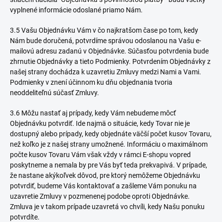
vyplnené informácie odoslané priamo Nám.
3.5 Vašu Objednávku Vám v čo najkratšom čase po tom, kedy
Nám bude doručená, potvrdíme správou odoslanou na Vašu e-
mailovú adresu zadanú v Objednávke. Súčasťou potvrdenia bude
zhrnutie Objednávky a tieto Podmienky. Potvrdením Objednávky z
našej strany dochádza k uzavretiu Zmluvy medzi Nami a Vami.
Podmienky v znení účinnom ku dňu objednania tvoria
neoddeliteľnú súčasť Zmluvy.
3.6 Môžu nastať aj prípady, kedy Vám nebudeme môcť
Objednávku potvrdiť. Ide najmä o situácie, kedy Tovar nie je
dostupný alebo prípady, kedy objednáte väčší počet kusov Tovaru,
než koľko je z našej strany umožnené. Informáciu o maximálnom
počte kusov Tovaru Vám však vždy v rámci E-shopu vopred
poskytneme a nemala by pre Vás byť teda prekvapivá. V prípade,
že nastane akýkoľvek dôvod, pre ktorý nemôžeme Objednávku
potvrdiť, budeme Vás kontaktovať a zašleme Vám ponuku na
uzavretie Zmluvy v pozmenenej podobe oproti Objednávke.
Zmluva je v takom prípade uzavretá vo chvíli, kedy Našu ponuku
potvrdíte.