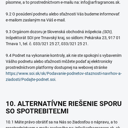
písomne, a to prostredníctvom e-mailu na: info@arfragrances.sk.
9.2 O posúdení podnetu alebo sťažnosti Vás budeme informovať
e-mailom zaslaným na Váš e-mail.
9.3 Orgánom dozoru je Slovenská obchodná inšpekcia
(SOI)
,
Inšpektorát SOI pre Trnavský kraj, so sídlom:
Pekárska 23, 917 01
Trnava 1
, tel. č.
033/321 25 27, 033/321 25 21
.
9.4 Podnet na vykonanie kontroly, ak nie ste spokojní s vybavením
Vášho podnetu alebo sťažnosti môžete podať aj elektronicky
prostredníctvom platformy dostupnej na webovej stránke
https://www.soi.sk/sk/Podavanie-podnetov-staznosti-navrhov-a-
ziadosti/Podajte-podnet.soi
.
10. ALTERNATÍVNE RIEŠENIE SPORU
SO SPOTREBITEĽMI
10.1 Máte právo obrátiť sa na Nás so žiadosťou o nápravu, a to