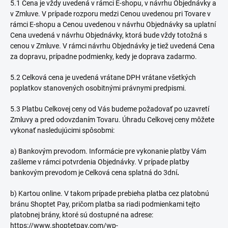
5.1 Cena je vždy uvedená v rámci E-shopu, v návrhu Objednávky a
v Zmluve. V prípade rozporu medzi Cenou uvedenou pri Tovare v
rámci E-shopu a Cenou uvedenou v návrhu Objednávky sa uplatní
Cena uvedená v návrhu Objednávky, ktorá bude vždy totožná s
cenou v Zmluve. V rámci návrhu Objednávky je tiež uvedená Cena
za dopravu, prípadne podmienky, kedy je doprava zadarmo.
5.2 Celková cena je uvedená vrátane DPH vrátane všetkých
poplatkov stanovených osobitnými právnymi predpismi.
5.3 Platbu Celkovej ceny od Vás budeme požadovať po uzavretí
Zmluvy a pred odovzdaním Tovaru. Úhradu Celkovej ceny môžete
vykonať nasledujúcimi spôsobmi:
a) Bankovým prevodom. Informácie pre vykonanie platby Vám
zašleme v rámci potvrdenia Objednávky. V prípade platby
bankovým prevodom je Celková cena splatná do 3dní
.
b) Kartou online. V takom prípade prebieha platba cez platobnú
bránu Shoptet Pay, pričom platba sa riadi podmienkami tejto
platobnej brány, ktoré sú dostupné na adrese:
https://www.shoptetpay.com/wp-