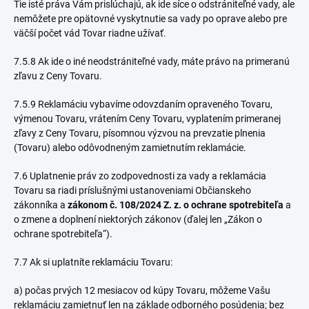
Tie isté práva Vám prislúchajú, ak ide síce o odstrániteľné vady, ale
nemôžete pre opätovné vyskytnutie sa vady po oprave alebo pre
väčší počet vád Tovar riadne užívať.
7.5.8 Ak ide o iné neodstrániteľné vady, máte právo na primeranú
zľavu z Ceny Tovaru.
7.5.9 Reklamáciu vybavíme odovzdaním opraveného Tovaru,
výmenou Tovaru, vrátením Ceny Tovaru, vyplatením primeranej
zľavy z Ceny Tovaru, písomnou výzvou na prevzatie plnenia
(Tovaru) alebo odôvodneným zamietnutím reklamácie.
7.6
Uplatnenie práv zo zodpovednosti za vady a reklamácia
Tovaru sa riadi príslušnými ustanoveniami Občianskeho
zákonníka a
zákonom č. 108/2024 Z. z. o ochrane spotrebiteľa
a
o zmene a doplnení niektorých zákonov (ďalej len „Zákon o
ochrane spotrebiteľa“).
7.7 Ak si uplatníte reklamáciu Tovaru:
a) počas prvých 12 mesiacov od kúpy Tovaru, môžeme Vašu
reklamáciu zamietnuť len na základe odborného posúdenia; bez