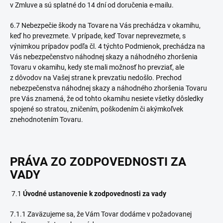
v Zmluve a sú splatné do 14 dní od doručenia e-mailu.
6.7 Nebezpečie škody na Tovare na Vás prechádza v okamihu,
keď ho prevezmete. V prípade, keď Tovar neprevezmete, s
výnimkou prípadov podľa čl.
4
týchto Podmienok, prechádza na
Vás nebezpečenstvo náhodnej skazy a náhodného zhoršenia
Tovaru v okamihu, kedy ste mali možnosť ho prevziať, ale
z dôvodov na Vašej strane k prevzatiu nedošlo. Prechod
nebezpečenstva náhodnej skazy a náhodného zhoršenia Tovaru
pre Vás znamená, že od tohto okamihu nesiete všetky dôsledky
spojené so stratou, zničením, poškodením či akýmkoľvek
znehodnotením Tovaru.
PRÁVA ZO ZODPOVEDNOSTI ZA
VADY
7.1
Úvodné ustanovenie k zodpovednosti za vady
7.1.1 Zaväzujeme sa, že Vám Tovar dodáme v požadovanej