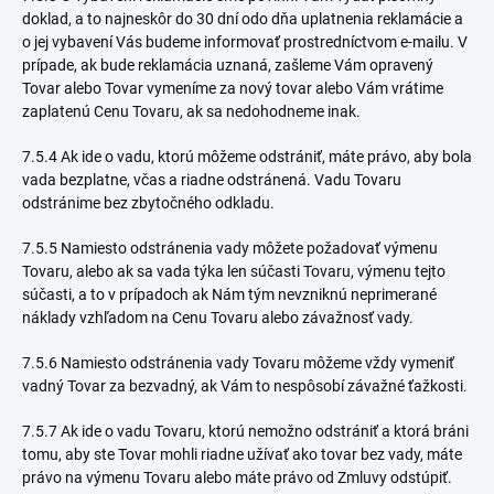
doklad, a to najneskôr do 30 dní odo dňa uplatnenia reklamácie a
o jej vybavení Vás budeme informovať prostredníctvom e-mailu. V
prípade, ak bude reklamácia uznaná, zašleme Vám opravený
Tovar alebo Tovar vymeníme za nový tovar alebo Vám vrátime
zaplatenú Cenu Tovaru, ak sa nedohodneme inak.
7.5.4 Ak ide o vadu, ktorú môžeme odstrániť, máte právo, aby bola
vada bezplatne, včas a riadne odstránená. Vadu Tovaru
odstránime bez zbytočného odkladu.
7.5.5 Namiesto odstránenia vady môžete požadovať výmenu
Tovaru, alebo ak sa vada týka len súčasti Tovaru, výmenu tejto
súčasti, a to v prípadoch ak Nám tým nevzniknú neprimerané
náklady vzhľadom na Cenu Tovaru alebo závažnosť vady.
7.5.6 Namiesto odstránenia vady Tovaru môžeme vždy vymeniť
vadný Tovar za bezvadný, ak Vám to nespôsobí závažné ťažkosti.
7.5.7 Ak ide o vadu Tovaru, ktorú nemožno odstrániť a ktorá bráni
tomu, aby ste Tovar mohli riadne užívať ako tovar bez vady, máte
právo na výmenu Tovaru alebo máte právo od Zmluvy odstúpiť.