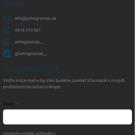
KONTAKT
info
@
arfragrances.sk
0918 310 961
arfragrances__
@arfragrances__
ODOBERAŤ NEWSLETTER
Vložte svoj e-mail a my Vám budeme zasielať informácie o nových
produktoch na našom e-shope.
EMAIL
Vložením e-mailu súhlasíte s
podmienkami ochrany osobných údajov