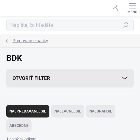
Prejsť
na
obsah
Hľadať
Predávané značky
BDK
OTVORIŤ FILTER
R
a
NAJPREDÁVANEJŠIE
NAJLACNEJŠIE
NAJDRAHŠIE
d
e
ABECEDNE
n
i
1
položiek celkom