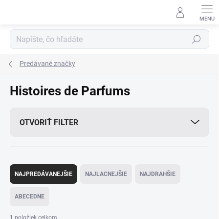
Prejsť
na
obsah
Hľadať
Predávané značky
Histoires de Parfums
OTVORIŤ FILTER
R
a
NAJPREDÁVANEJŠIE
NAJLACNEJŠIE
NAJDRAHŠIE
d
e
ABECEDNE
n
i
1
položiek celkom