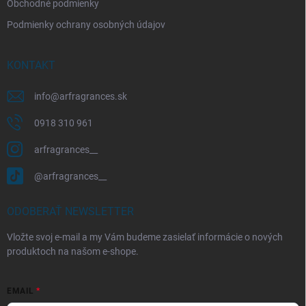
Obchodné podmienky
s
u
Podmienky ochrany osobných údajov
KONTAKT
info
@
arfragrances.sk
0918 310 961
arfragrances__
@arfragrances__
ODOBERAŤ NEWSLETTER
Vložte svoj e-mail a my Vám budeme zasielať informácie o nových
produktoch na našom e-shope.
EMAIL