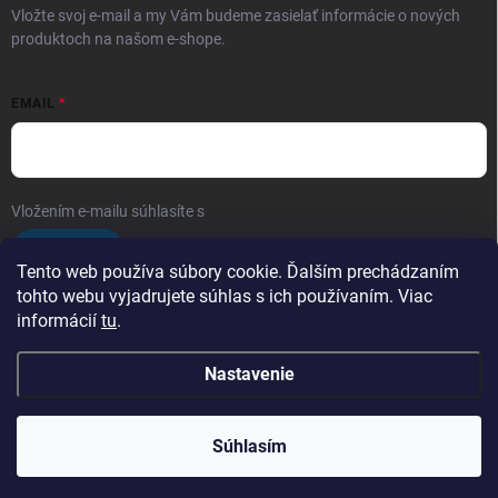
Vložte svoj e-mail a my Vám budeme zasielať informácie o nových
produktoch na našom e-shope.
EMAIL
Vložením e-mailu súhlasíte s
podmienkami ochrany osobných údajov
Prihlásiť sa
Tento web používa súbory cookie. Ďalším prechádzaním
tohto webu vyjadrujete súhlas s ich používaním. Viac
informácií
tu
.
Obchodé podmienky
Ochrana osobných údajov
Nastavenie
Copyright 2026
Arfragrances
. Všetky práva vyhradené.
Upraviť nastavenie
cookies
Súhlasím
Vytvoril Shoptet