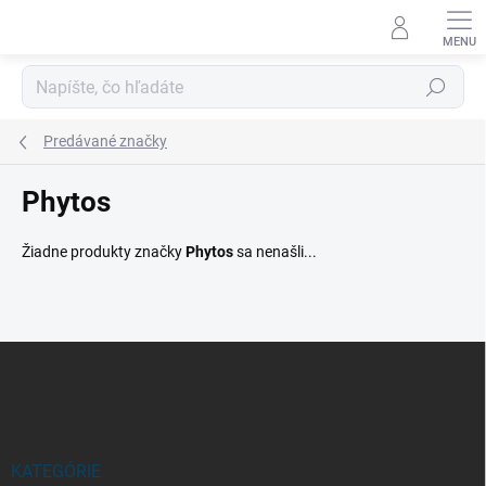
Prejsť
na
obsah
Hľadať
Predávané značky
Phytos
Žiadne produkty značky
Phytos
sa nenašli...
Z
á
p
ä
t
i
KATEGÓRIE