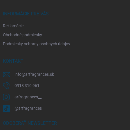
e
INFORMÁCIE PRE VÁS
Reklamácie
Obchodné podmienky
Podmienky ochrany osobných údajov
KONTAKT
info
@
arfragrances.sk
0918 310 961
arfragrances__
@arfragrances__
ODOBERAŤ NEWSLETTER