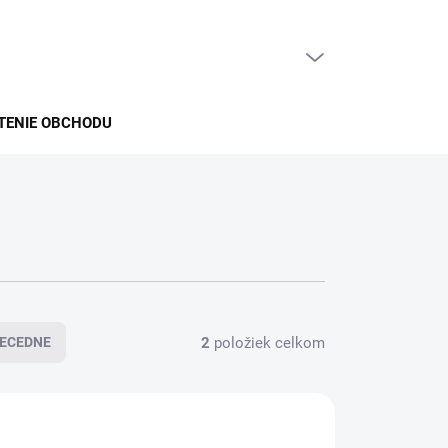
PRÁZDNY KOŠÍK
NÁKUPNÝ
KOŠÍK
TENIE OBCHODU
2
položiek celkom
ECEDNE
2ML