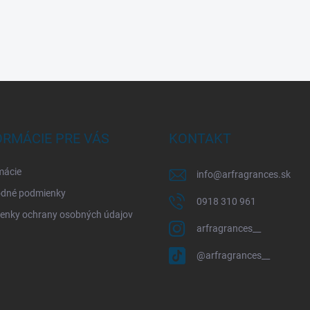
ORMÁCIE PRE VÁS
KONTAKT
mácie
info
@
arfragrances.sk
dné podmienky
0918 310 961
enky ochrany osobných údajov
arfragrances__
@arfragrances__