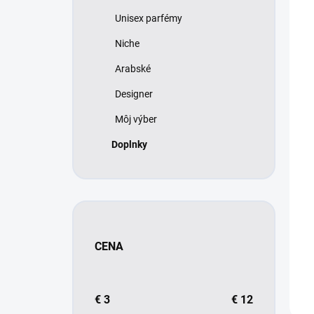
p
i
Unisex parfémy
r
s
o
p
Niche
d
r
Arabské
u
o
k
d
Designer
t
u
o
Môj výber
k
v
t
Doplnky
o
v
CENA
€
3
€
12