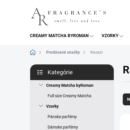
Prejsť
na
obsah
CREAMY MATCHA BYROMAN
VZORKY
Domov
Predávané značky
Rasasi
B
R
Kategórie
o
Preskočiť
č
kategórie
n
Creamy Matcha byRoman
R
ý
Full size Creamy Matcha
a
p
N
d
a
Vzorky
e
n
n
V
Pánske parfémy
e
i
ý
l
Dámske parfémy
e
p