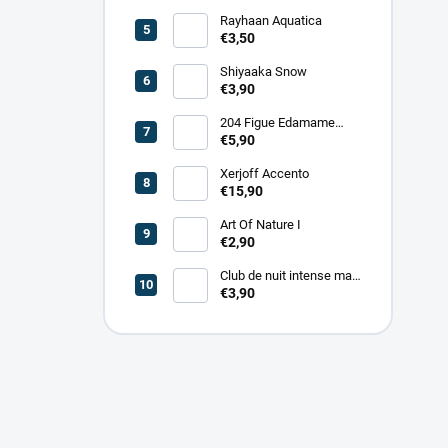
Rayhaan Aquatica
€3,50
Shiyaaka Snow
€3,90
204 Figue Edamame
Essence d'Ambrette
€5,90
Xerjoff Accento
€15,90
Art Of Nature I
€2,90
Club de nuit intense man
EDT
€3,90