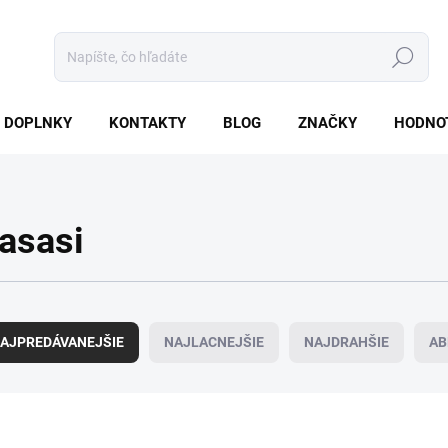
Hľadať
DOPLNKY
KONTAKTY
BLOG
ZNAČKY
HODNO
asasi
AJPREDÁVANEJŠIE
NAJLACNEJŠIE
NAJDRAHŠIE
AB
1204/2ML
923/