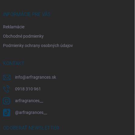
e
INFORMÁCIE PRE VÁS
Reklamácie
Obchodné podmienky
Podmienky ochrany osobných údajov
KONTAKT
info
@
arfragrances.sk
0918 310 961
arfragrances__
@arfragrances__
ODOBERAŤ NEWSLETTER