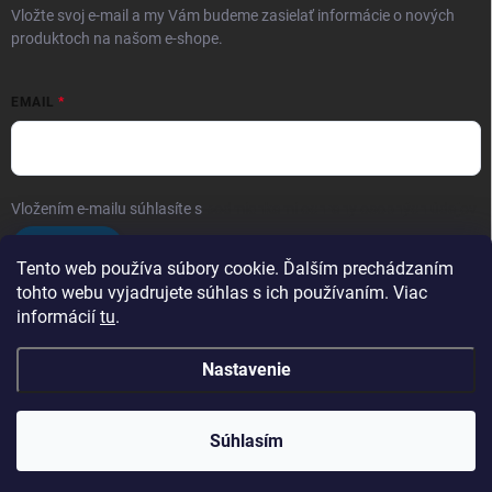
Vložte svoj e-mail a my Vám budeme zasielať informácie o nových
produktoch na našom e-shope.
EMAIL
Vložením e-mailu súhlasíte s
podmienkami ochrany osobných údajov
Prihlásiť sa
Tento web používa súbory cookie. Ďalším prechádzaním
tohto webu vyjadrujete súhlas s ich používaním. Viac
informácií
tu
.
Obchodé podmienky
Ochrana osobných údajov
Nastavenie
Copyright 2026
Arfragrances
. Všetky práva vyhradené.
Upraviť nastavenie
cookies
Súhlasím
Vytvoril Shoptet