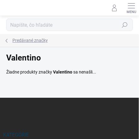
Prejsť
na
obsah
Hľadať
Predávané značky
Valentino
Žiadne produkty značky
Valentino
sa nenašli...
Z
á
p
ä
t
i
KATEGÓRIE