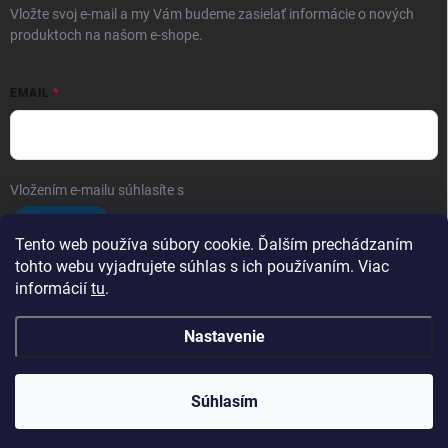
Vložte svoj e-mail a my Vám budeme zasielať informácie o nových
produktoch na našom e-shope.
EMAIL
Vložením e-mailu súhlasíte s
podmienkami ochrany osobných údajov
Prihlásiť sa
Tento web používa súbory cookie. Ďalším prechádzaním
tohto webu vyjadrujete súhlas s ich používaním. Viac
informácií
tu
.
Obchodé podmienky
Ochrana osobných údajov
Nastavenie
Copyright 2026
Arfragrances
. Všetky práva vyhradené.
Upraviť nastavenie
cookies
Súhlasím
Vytvoril Shoptet