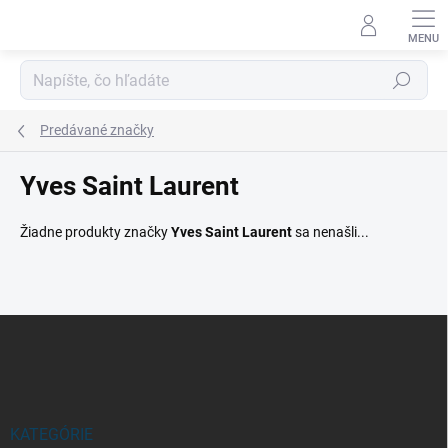
Prejsť
na
obsah
Hľadať
Predávané značky
Yves Saint Laurent
Žiadne produkty značky
Yves Saint Laurent
sa nenašli...
Z
á
p
ä
t
i
KATEGÓRIE