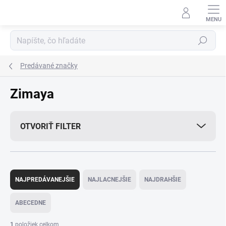
Prejsť
na
obsah
Hľadať
Predávané značky
Zimaya
OTVORIŤ FILTER
R
a
NAJPREDÁVANEJŠIE
NAJLACNEJŠIE
NAJDRAHŠIE
d
e
ABECEDNE
n
i
1
položiek celkom