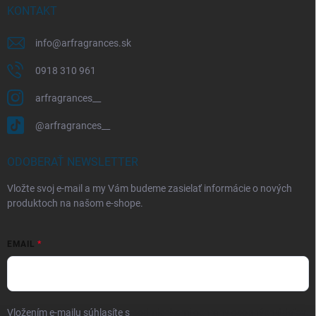
KONTAKT
info
@
arfragrances.sk
0918 310 961
arfragrances__
@arfragrances__
ODOBERAŤ NEWSLETTER
Vložte svoj e-mail a my Vám budeme zasielať informácie o nových
produktoch na našom e-shope.
EMAIL
Vložením e-mailu súhlasíte s
podmienkami ochrany osobných údajov