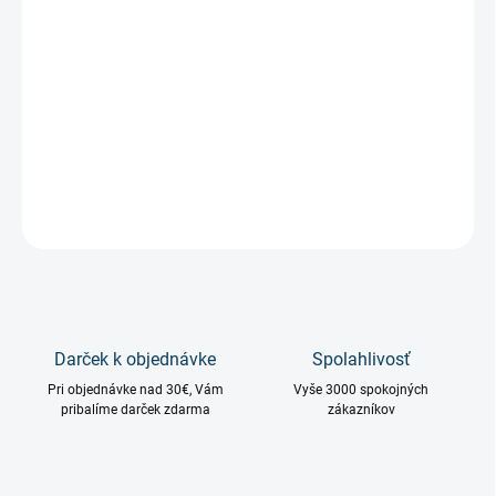
−
+
Pridať do košíka
Sladká, ovocná, sexy
DETAILNÉ INFORMÁCIE
OPÝTAŤ SA
STRÁŽIŤ
Darček k objednávke
Spolahlivosť
Pri objednávke nad 30€, Vám
Vyše 3000 spokojných
pribalíme darček zdarma
zákazníkov