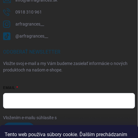
info
@
arfragrances.sk
0918 310 961
arfragrances__
@arfragrances__
ODOBERAŤ NEWSLETTER
Vložte svoj e-mail a my Vám budeme zasielať informácie o nových
produktoch na našom e-shope.
EMAIL
Vložením e-mailu súhlasíte s
podmienkami ochrany osobných údajov
Prihlásiť sa
Tento web používa súbory cookie. Ďalším prechádzaním