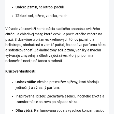
Srdce:
jazmín, heliotrop, pačuli
Základ:
soľ, pižmo, vanilka, mach
V úvode vás osvieži kombinácia sladkého ananásu, sviežeho
citrónu a chladivej mäty, ktorá evokuje pocit letného večera na
pláži. Srdce vône tvorí zmes kvetinových tónov jazmínu a
heliotropu, obohatená o zemité pačuli, čo dodáva parfumu hĺbku
a sofistikovanosť. Základné tóny soli, pižma, vanilky a machu
vytvárajú zmyselný a dlhotrvajúci záver, ktorý pripomína
nekonečné noci plné tanca a radosti.
Kľúčové vlastnosti:
Unisex vôňa:
Ideálna pre mužov aj ženy, ktorí hľadajú
jedinečný a výrazný parfum.
Inšpirovaná Ibizou:
Zachytáva esenciu nočného života a
transformácie ostrova po západe slnka.
Dlhá výdrž:
Parfumovaná voda s vysokou koncentráciou