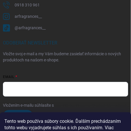
0918 310 961
arfragrances__
@arfragrances__
ODOBERAŤ NEWSLETTER
Vložte svoj e-mail a my Vám budeme zasielať informácie o nových
produktoch na našom e-shope.
EMAIL
Vložením e-mailu súhlasíte s
podmienkami ochrany osobných údajov
Prihlásiť sa
Tento web používa súbory cookie. Ďalším prechádzaním
tohto webu vyjadrujete súhlas s ich používaním. Viac