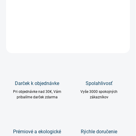
VARIANT
−
+
Pridať do košíka
OPÝTAŤ SA
STRÁŽIŤ
Darček k objednávke
Spolahlivosť
Pri objednávke nad 30€, Vám
Vyše 3000 spokojných
pribalíme darček zdarma
zákazníkov
Prémiové a ekologické
Rýchle doručenie