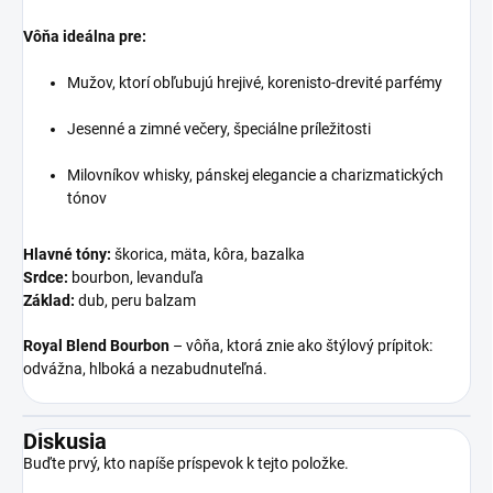
Vôňa ideálna pre:
Mužov, ktorí obľubujú hrejivé, korenisto-drevité parfémy
Jesenné a zimné večery, špeciálne príležitosti
Milovníkov whisky, pánskej elegancie a charizmatických
tónov
Hlavné tóny:
škorica, mäta, kôra, bazalka
Srdce:
bourbon, levanduľa
Základ:
dub, peru balzam
Royal Blend Bourbon
– vôňa, ktorá znie ako štýlový prípitok:
odvážna, hlboká a nezabudnuteľná.
Diskusia
Buďte prvý, kto napíše príspevok k tejto položke.