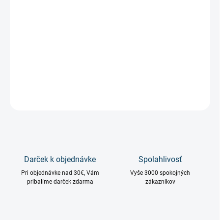
−
+
Pridať do košíka
Inšpirácia By Killian Old Fashioned
DETAILNÉ INFORMÁCIE
OPÝTAŤ SA
STRÁŽIŤ
Darček k objednávke
Spolahlivosť
Pri objednávke nad 30€, Vám
Vyše 3000 spokojných
pribalíme darček zdarma
zákazníkov