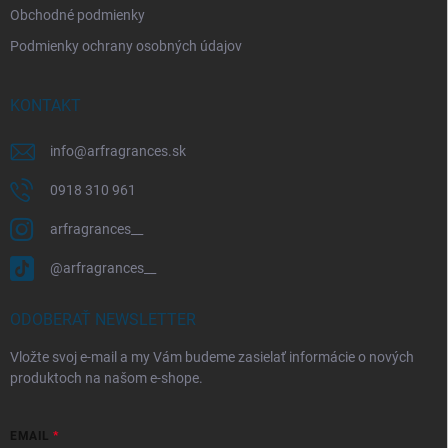
Obchodné podmienky
Podmienky ochrany osobných údajov
KONTAKT
info
@
arfragrances.sk
0918 310 961
arfragrances__
@arfragrances__
ODOBERAŤ NEWSLETTER
Vložte svoj e-mail a my Vám budeme zasielať informácie o nových
produktoch na našom e-shope.
EMAIL