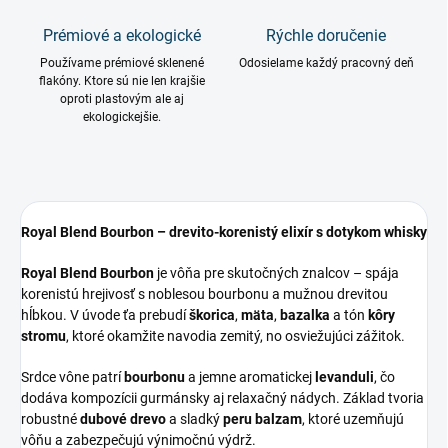
Prémiové a ekologické
Rýchle doručenie
Používame prémiové sklenené
Odosielame každý pracovný deň
flakóny. Ktore sú nie len krajšie
oproti plastovým ale aj
ekologickejšie.
Royal Blend Bourbon – drevito-korenistý elixír s dotykom whisky
Royal Blend Bourbon
je vôňa pre skutočných znalcov – spája
korenistú hrejivosť s noblesou bourbonu a mužnou drevitou
hĺbkou. V úvode ťa prebudí
škorica
,
mäta
,
bazalka
a tón
kôry
stromu
, ktoré okamžite navodia zemitý, no osviežujúci zážitok.
Srdce vône patrí
bourbonu
a jemne aromatickej
levanduli
, čo
dodáva kompozícii gurmánsky aj relaxačný nádych. Základ tvoria
robustné
dubové drevo
a sladký
peru balzam
, ktoré uzemňujú
vôňu a zabezpečujú výnimočnú výdrž.