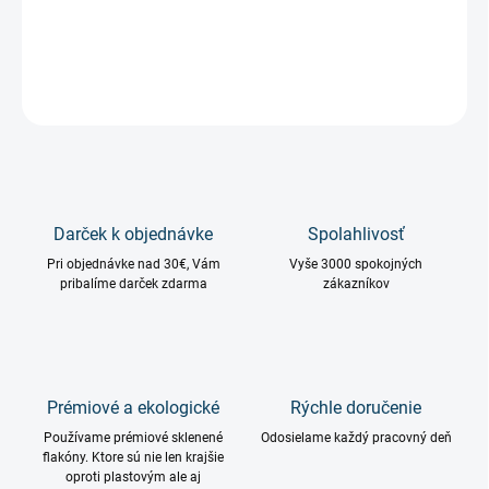
Spiced Blossom – gurmánska explózia korenia a kávy
DETAILNÉ INFORMÁCIE
OPÝTAŤ SA
STRÁŽIŤ
Darček k objednávke
Spolahlivosť
Pri objednávke nad 30€, Vám
Vyše 3000 spokojných
pribalíme darček zdarma
zákazníkov
Prémiové a ekologické
Rýchle doručenie
Používame prémiové sklenené
Odosielame každý pracovný deň
flakóny. Ktore sú nie len krajšie
oproti plastovým ale aj