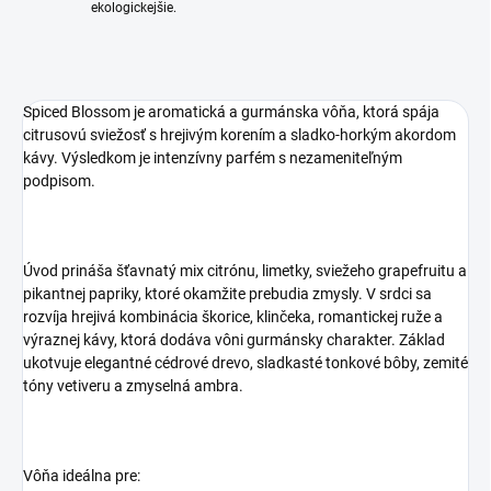
ekologickejšie.
Spiced Blossom je aromatická a gurmánska vôňa, ktorá spája
citrusovú sviežosť s hrejivým korením a sladko-horkým akordom
kávy. Výsledkom je intenzívny parfém s nezameniteľným
podpisom.
Úvod prináša šťavnatý mix citrónu, limetky, sviežeho grapefruitu a
pikantnej papriky, ktoré okamžite prebudia zmysly. V srdci sa
rozvíja hrejivá kombinácia škorice, klinčeka, romantickej ruže a
výraznej kávy, ktorá dodáva vôni gurmánsky charakter. Základ
ukotvuje elegantné cédrové drevo, sladkasté tonkové bôby, zemité
tóny vetiveru a zmyselná ambra.
Vôňa ideálna pre: