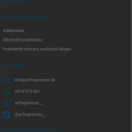
i
KATEGÓRIE
e
INFORMÁCIE PRE VÁS
Reklamácie
Obchodné podmienky
Podmienky ochrany osobných údajov
KONTAKT
info
@
arfragrances.sk
0918 310 961
arfragrances__
@arfragrances__
ODOBERAŤ NEWSLETTER