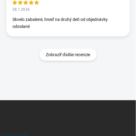
28.1.2026
Skvelo zabalené, hneď na druhý deň od objednávky
odoslané
Zobraziť ďalšie recenzie
Z
á
p
ä
t