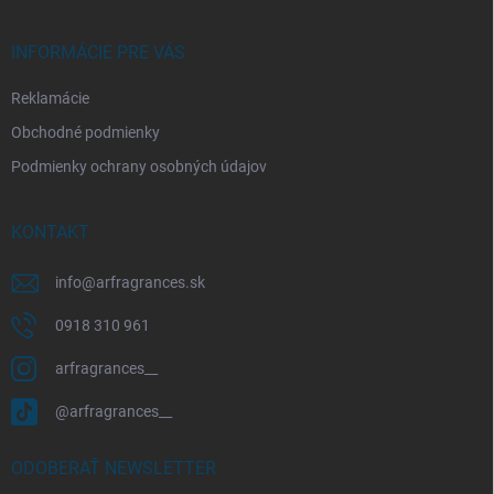
e
INFORMÁCIE PRE VÁS
Reklamácie
Obchodné podmienky
Podmienky ochrany osobných údajov
KONTAKT
info
@
arfragrances.sk
0918 310 961
arfragrances__
@arfragrances__
ODOBERAŤ NEWSLETTER