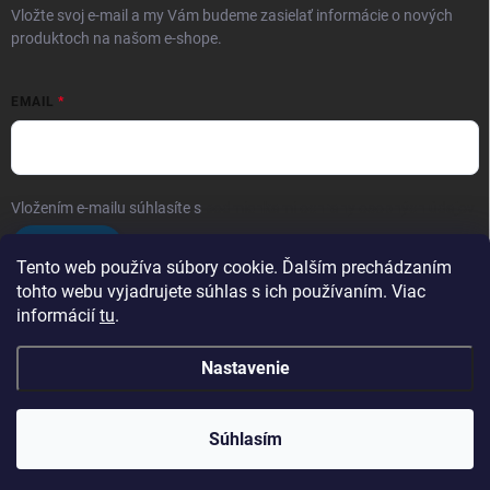
Vložte svoj e-mail a my Vám budeme zasielať informácie o nových
produktoch na našom e-shope.
EMAIL
Vložením e-mailu súhlasíte s
podmienkami ochrany osobných údajov
Prihlásiť sa
Tento web používa súbory cookie. Ďalším prechádzaním
tohto webu vyjadrujete súhlas s ich používaním. Viac
informácií
tu
.
Obchodé podmienky
Ochrana osobných údajov
Nastavenie
Copyright 2026
Arfragrances
. Všetky práva vyhradené.
Upraviť nastavenie
cookies
Súhlasím
Vytvoril Shoptet