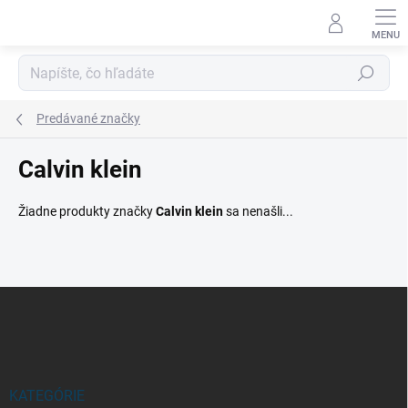
Prejsť
na
obsah
Hľadať
Predávané značky
Calvin klein
Žiadne produkty značky
Calvin klein
sa nenašli...
Z
á
p
ä
t
i
KATEGÓRIE