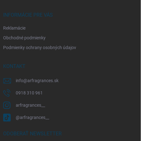
e
INFORMÁCIE PRE VÁS
Reklamácie
Obchodné podmienky
Podmienky ochrany osobných údajov
KONTAKT
info
@
arfragrances.sk
0918 310 961
arfragrances__
@arfragrances__
ODOBERAŤ NEWSLETTER