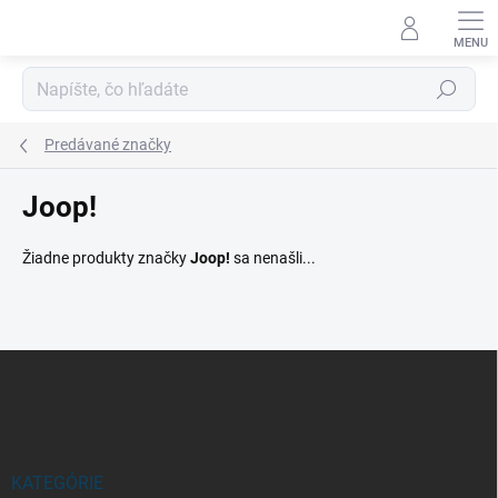
Prejsť
na
obsah
Hľadať
Predávané značky
Joop!
Žiadne produkty značky
Joop!
sa nenašli...
Z
á
p
ä
t
i
KATEGÓRIE