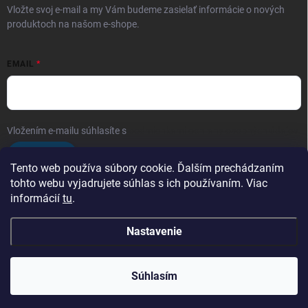
Vložte svoj e-mail a my Vám budeme zasielať informácie o nových
produktoch na našom e-shope.
EMAIL
Vložením e-mailu súhlasíte s
podmienkami ochrany osobných údajov
Prihlásiť sa
Tento web používa súbory cookie. Ďalším prechádzaním
tohto webu vyjadrujete súhlas s ich používaním. Viac
informácií
tu
.
Obchodé podmienky
Ochrana osobných údajov
Nastavenie
Copyright 2026
Arfragrances
. Všetky práva vyhradené.
Upraviť nastavenie
cookies
Súhlasím
Vytvoril Shoptet